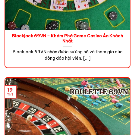
Blackjack 69VN – Khám Phá Game Casino Ăn Khách
Nhất
Blackjack 69VN nhận được sự ủng hộ và tham gia của
đông đảo hội viên. [...]
19
Th1