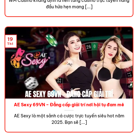
WM Casino khẳng định là nền tảng casino trực tuyến hàng
đầu hứa hẹn mang [...]
19
Th1
AE Sexy 69VN – Đẳng cấp giải trí nơi hội tụ đam mê
AE Sexy là một sảnh cá cược trực tuyến siêu hot năm
2025. Bạn sẽ [...]