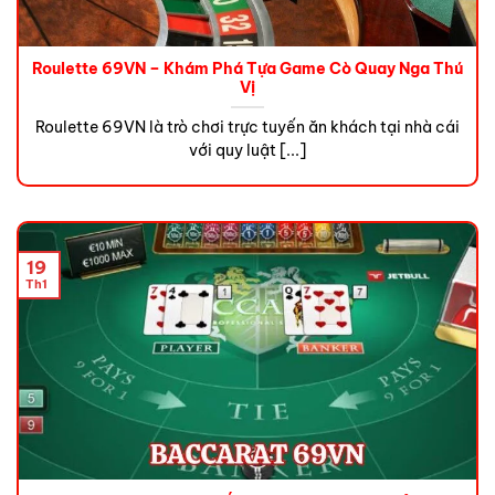
Roulette 69VN – Khám Phá Tựa Game Cò Quay Nga Thú
Vị
Roulette 69VN là trò chơi trực tuyến ăn khách tại nhà cái
với quy luật [...]
19
Th1