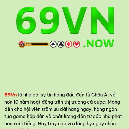
69Vn
là nhà cái uy tín hàng đầu đến từ Châu Á, với
hơn 10 năm hoạt động trên thị trường cá cược. Mang
đến cho hội viên trăm ưu đãi hằng ngày, hàng ngàn
tựa game hấp dẫn và chất lượng đến từ các nhà phát
hành nổi tiếng. Hãy truy cập và đăng ký ngay nhận