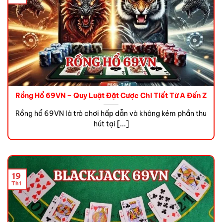
Rồng Hổ 69VN – Quy Luật Đặt Cược Chi Tiết Từ A Đến Z
Rồng hổ 69VN là trò chơi hấp dẫn và không kém phần thu
hút tại [...]
19
Th1