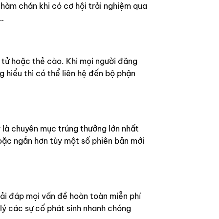
hàm chán khi có cơ hội trải nghiệm qua
,…
n tử hoặc thẻ cào. Khi mọi người đăng
 hiểu thì có thể liên hệ đến bộ phận
y là chuyên mục trúng thưởng lớn nhất
hoặc ngắn hơn tùy một số phiên bản mới
iải đáp mọi vấn đề hoàn toàn miễn phí
 lý các sự cố phát sinh nhanh chóng