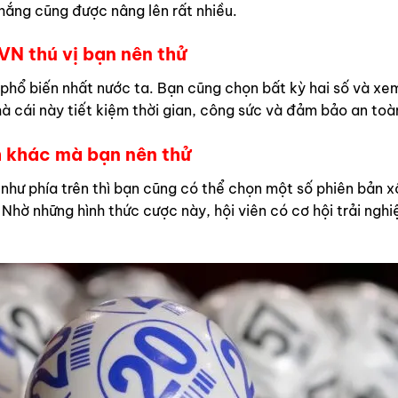
hắng cũng được nâng lên rất nhiều.
VN thú vị bạn nên thử
 phổ biến nhất nước ta. Bạn cũng chọn bất kỳ hai số và xe
nhà cái này tiết kiệm thời gian, công sức và đảm bảo an toà
h khác mà bạn nên thử
như phía trên thì bạn cũng có thể chọn một số phiên bản 
 Nhờ những hình thức cược này, hội viên có cơ hội trải ngh