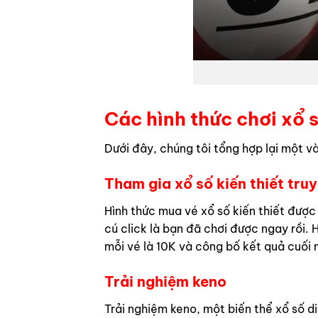
Các hình thức chơi xổ
Dưới đây, chúng tôi tổng hợp lại một v
Tham gia xổ số kiến thiết truy
Hình thức mua vé xổ số kiến thiết được
cú click là bạn đã chơi được ngay rồi.
mỗi vé là 10K và công bố kết quả cuối 
Trải nghiệm keno
Trải nghiệm keno, một biến thể xổ số di