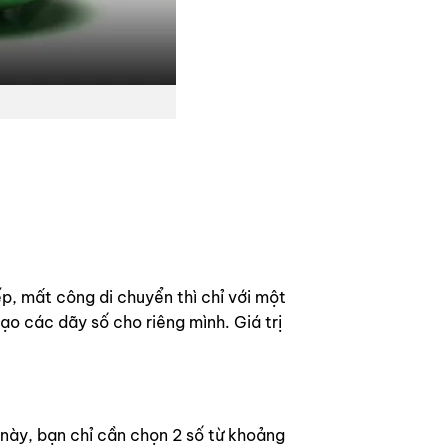
ếp, mất công di chuyển thì chỉ với một
ạo các dãy số cho riêng mình. Giá trị
 này, bạn chỉ cần chọn 2 số từ khoảng