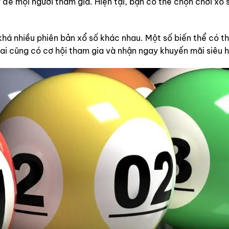
y để mọi người tham gia. Hiện tại, bạn có thể chọn chơi xổ 
khá nhiều phiên bản xổ số khác nhau. Một số biến thể có th
 ai cũng có cơ hội tham gia và nhận ngay khuyến mãi siêu hờ