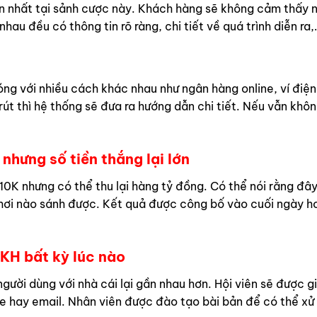
ớn nhất tại sảnh cược này. Khách hàng sẽ không cảm thấy n
hau đều có thông tin rõ ràng, chi tiết về quá trình diễn ra
óng với nhiều cách khác nhau như ngân hàng online, ví điệ
t thì hệ thống sẽ đưa ra hướng dẫn chi tiết. Nếu vẫn không
nhưng số tiền thắng lại lớn
 10K nhưng có thể thu lại hàng tỷ đồng. Có thể nói rằng đâ
 chơi nào sánh được. Kết quả được công bố vào cuối ngày 
SKH bất kỳ lúc nào
ười dùng với nhà cái lại gần nhau hơn. Hội viên sẽ được g
ine hay email. Nhân viên được đào tạo bài bản để có thể xử