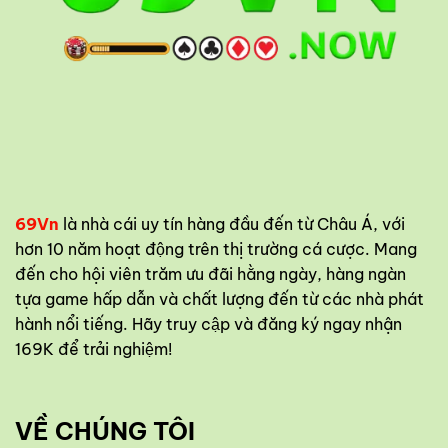
69Vn
là nhà cái uy tín hàng đầu đến từ Châu Á, với
hơn 10 năm hoạt động trên thị trường cá cược. Mang
đến cho hội viên trăm ưu đãi hằng ngày, hàng ngàn
tựa game hấp dẫn và chất lượng đến từ các nhà phát
hành nổi tiếng. Hãy truy cập và đăng ký ngay nhận
169K để trải nghiệm!
VỀ CHÚNG TÔI