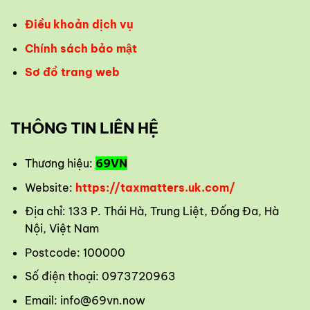
Điều khoản dịch vụ
Chính sách bảo mật
Sơ đồ trang web
THÔNG TIN LIÊN HỆ
Thương hiệu:
69VN
Website:
https://taxmatters.uk.com/
Địa chỉ: 133 P. Thái Hà, Trung Liệt, Đống Đa, Hà
Nội, Việt Nam
Postcode: 100000
Số điện thoại: 0973720963
Email:
info@69vn.now