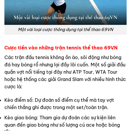
Một vài loại cược thông dụng tại thể thao 69VN
Cược tiền vào những trận tennis thể thao 69VN
Các trận đấu tennis không ồn ào, sôi động như bóng
đá hay bóng rổ nhưng lại đầy lôi cuốn. Một số giải đấu
quần vợt nổi tiếng tại đây như ATP Tour, WTA Tour
hoặc hệ thống các giải Grand Slam với nhiều hình thức
cược là:
Kèo điểm số: Dự đoán số điểm cụ thể mà tay vợt
chiến thắng ghi được trong một set/toàn trận.
Kèo giao bóng: Tham gia dự đoán các sự kiện liên
quan đến giao bóng như số lượng cú ace hoặc bóng