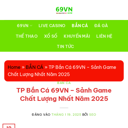
Bỏ
qua
nội
dung
69VN
LIVE CASINO
BẮN CÁ
ĐÁ GÀ
THỂ THAO
XỔ SỐ
KHUYẾN MÃI
LIÊN HỆ
TIN TỨC
Home
»
BẮN CÁ
»
TP Bắn Cá 69VN – Sảnh Game
Chất Lượng Nhất Năm 2025
BẮN CÁ
TP Bắn Cá 69VN – Sảnh Game
Chất Lượng Nhất Năm 2025
ĐĂNG VÀO
THÁNG 1 19, 2025
BỞI
SEO