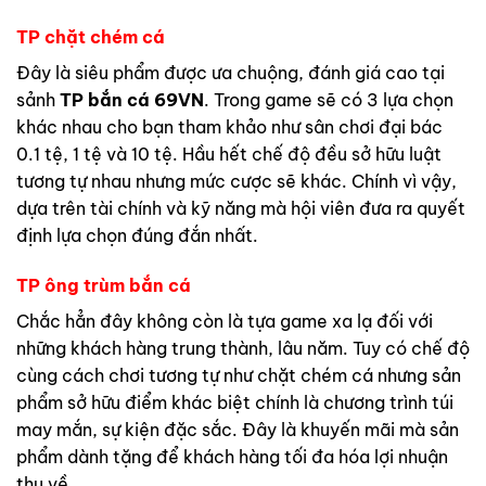
TP chặt chém cá
Đây là siêu phẩm được ưa chuộng, đánh giá cao tại
sảnh
TP bắn cá 69VN
. Trong game sẽ có 3 lựa chọn
khác nhau cho bạn tham khảo như sân chơi đại bác
0.1 tệ, 1 tệ và 10 tệ. Hầu hết chế độ đều sở hữu luật
tương tự nhau nhưng mức cược sẽ khác. Chính vì vậy,
dựa trên tài chính và kỹ năng mà hội viên đưa ra quyết
định lựa chọn đúng đắn nhất.
TP ông trùm bắn cá
Chắc hẳn đây không còn là tựa game xa lạ đối với
những khách hàng trung thành, lâu năm. Tuy có chế độ
cùng cách chơi tương tự như chặt chém cá nhưng sản
phẩm sở hữu điểm khác biệt chính là chương trình túi
may mắn, sự kiện đặc sắc. Đây là khuyến mãi mà sản
phẩm dành tặng để khách hàng tối đa hóa lợi nhuận
thu về.