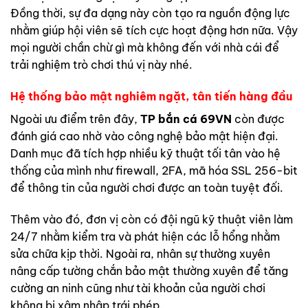
Đồng thời, sự đa dạng này còn tạo ra nguồn động lực
nhằm giúp hội viên sẽ tích cực hoạt động hơn nữa. Vậy
mọi người chần chừ gì mà không đến với nhà cái để
trải nghiệm trò chơi thú vị này nhé.
Hệ thống bảo mật nghiêm ngặt, tân tiến hàng đầu
Ngoài ưu điểm trên đây,
TP bắn cá 69VN
còn được
đánh giá cao nhờ vào công nghệ bảo mật hiện đại.
Danh mục đã tích hợp nhiều kỹ thuật tối tân vào hệ
thống của mình như firewall, 2FA, mã hóa SSL 256-bit
để thông tin của người chơi được an toàn tuyệt đối.
Thêm vào đó, đơn vị còn có đội ngũ kỹ thuật viên làm
24/7 nhằm kiểm tra và phát hiện các lỗ hổng nhằm
sửa chữa kịp thời. Ngoài ra, nhân sự thường xuyên
nâng cấp tường chắn bảo mật thường xuyên để tăng
cường an ninh cũng như tài khoản của người chơi
không bị xâm nhập trái phép.